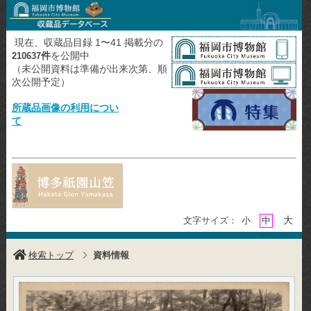
現在、収蔵品目録 1〜41 掲載分の
件
を公開中
210637
（未公開資料は準備が出来次第、順
次公開予定）
所蔵品画像の利用につい
て
大
文字サイズ：
小
中
検索トップ
資料情報