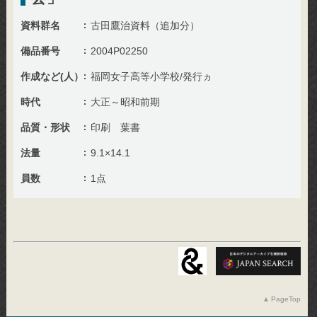
資料群名
古田鷹治資料（追加分）
備品番号
2004P02250
作成など(人）
福岡女子高等小学校/発行ヵ
時代
大正～昭和前期
品質・形状
印刷 葉書
法量
9.1×14.1
員数
1点
PageTop