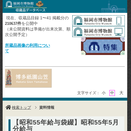
現在、収蔵品目録 1〜41 掲載分の
件
を公開中
210637
（未公開資料は準備が出来次第、順
次公開予定）
所蔵品画像の利用につい
て
大
文字サイズ：
小
中
検索トップ
資料情報
【昭和55年給与袋綴】昭和55年5月
分給与