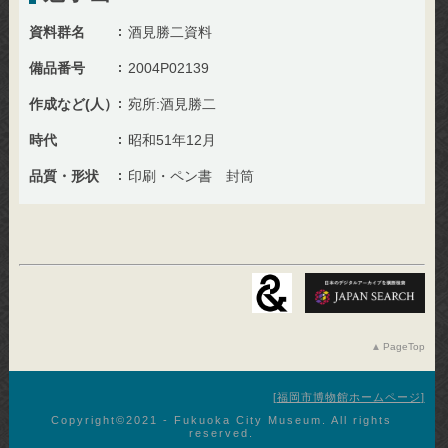
資料群名
酒見勝二資料
備品番号
2004P02139
作成など(人）
宛所:酒見勝二
時代
昭和51年12月
品質・形状
印刷・ペン書 封筒
PageTop
福岡市博物館ホームページ
Copyright©︎2021 - Fukuoka City Museum. All rights
reserved.