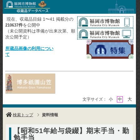
現在、収蔵品目録 1〜41 掲載分の
件
を公開中
210637
（未公開資料は準備が出来次第、順
次公開予定）
所蔵品画像の利用につい
て
大
文字サイズ：
小
中
検索トップ
資料情報
【昭和51年給与袋綴】期末手当・勤
勉手当