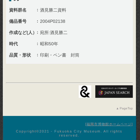
資料群名
酒見勝二資料
備品番号
2004P02138
作成など(人）
宛所:酒見勝二
時代
昭和50年
品質・形状
印刷・ペン書 封筒
PageTop
福岡市博物館ホームページ
Copyright©︎2021 - Fukuoka City Museum. All rights
reserved.