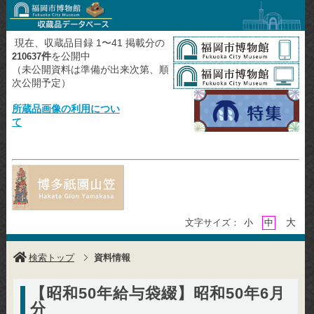
現在、収蔵品目録 1〜41 掲載分の
件
を公開中
210637
（未公開資料は準備が出来次第、順
次公開予定）
所蔵品画像の利用につい
て
大
文字サイズ：
小
中
検索トップ
資料情報
【昭和50年給与袋綴】昭和50年6月
分