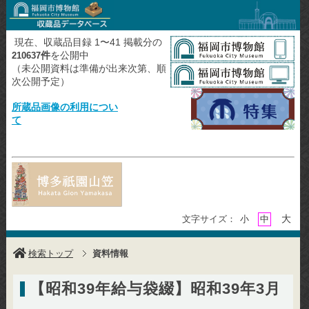
現在、収蔵品目録 1〜41 掲載分の
件
を公開中
210637
（未公開資料は準備が出来次第、順
次公開予定）
所蔵品画像の利用につい
て
大
文字サイズ：
小
中
検索トップ
資料情報
【昭和39年給与袋綴】昭和39年3月