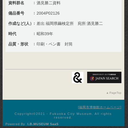
資料群名
酒見勝二資料
備品番号
2004P02126
作成など(人）
差出:福岡県繭検定所 宛所:酒見勝二
時代
昭和39年
品質・形状
印刷・ペン書 封筒
PageTop
福岡市博物館ホームページ
Copyright©︎2021 - Fukuoka City Museum. All rights
reserved.
Powered By
I.B.MUSEUM SaaS