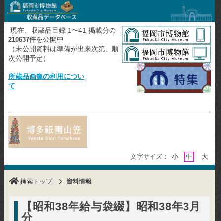
現在、収蔵品目録 1〜41 掲載分の
件
を公開中
210637
（未公開資料は準備が出来次第、順
次公開予定）
所蔵品画像の利用につい
て
大
文字サイズ：
小
中
検索トップ
資料情報
【昭和38年給与袋綴】昭和38年3月
分