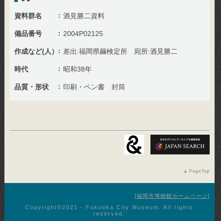
資料群名
酒見勝二資料
備品番号
2004P02125
作成など(人）
差出:福岡県繭検定所 宛所:酒見勝二
時代
昭和38年
品質・形状
印刷・ペン書 封筒
PageTop
福岡市博物館ホームページ
Copyright©︎2021 - Fukuoka City Museum. All rights
reserved.