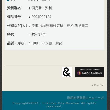
資料群名
酒見勝二資料
備品番号
2004P02124
作成など(人）
差出:福岡県繭検定所 宛所:酒見勝二
時代
昭和37年
品質・形状
印刷・ペン書 封筒
PageTop
福岡市博物館ホームページ
Copyright©︎2021 - Fukuoka City Museum. All rights
reserved.