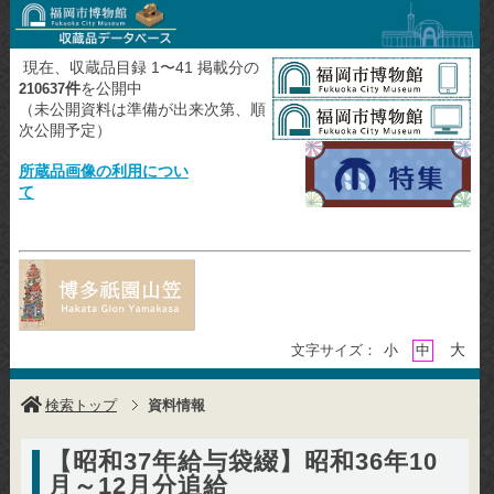
現在、収蔵品目録 1〜41 掲載分の
件
を公開中
210637
（未公開資料は準備が出来次第、順
次公開予定）
所蔵品画像の利用につい
て
大
文字サイズ：
小
中
検索トップ
資料情報
【昭和37年給与袋綴】昭和36年10
月～12月分追給