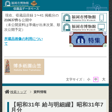
現在、収蔵品目録 1〜41 掲載分の
件
を公開中
210637
（未公開資料は準備が出来次第、順
次公開予定）
所蔵品画像の利用につい
て
大
文字サイズ：
小
中
検索トップ
資料情報
【昭和31年 給与明細綴】昭和31年7
月分