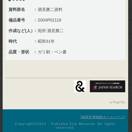
資料群名
酒見勝二資料
備品番号
2004P02118
作成など(人）
宛所:酒見勝二
時代
昭和31年
品質・形状
ガリ刷・ペン書
PageTop
福岡市博物館ホームページ
Copyright©︎2021 - Fukuoka City Museum. All rights
reserved.