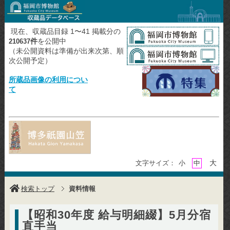
現在、収蔵品目録 1〜41 掲載分の
件
を公開中
210637
（未公開資料は準備が出来次第、順
次公開予定）
所蔵品画像の利用につい
て
大
文字サイズ：
小
中
検索トップ
資料情報
【昭和30年度 給与明細綴】5月分宿
直手当