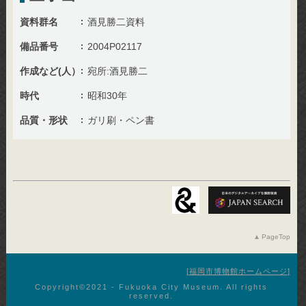
資料群名
酒見勝二資料
備品番号
2004P02117
作成など(人）
宛所:酒見勝二
時代
昭和30年
品質・形状
ガリ刷・ペン書
PageTop
福岡市博物館ホームページ
Copyright©︎2021 - Fukuoka City Museum. All rights
reserved.