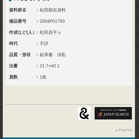
資料群名
松田順吉資料
備品番号
2004P01783
作成など(人）
松田昌平ヵ
時代
不詳
品質・形状
鉛筆書 淡彩
法量
21.7×40.1
員数
1枚
PageTop