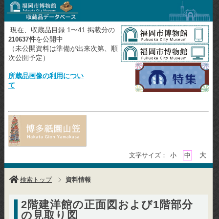
現在、収蔵品目録 1〜41 掲載分の
件
を公開中
210637
（未公開資料は準備が出来次第、順
次公開予定）
所蔵品画像の利用につい
て
大
文字サイズ：
小
中
検索トップ
資料情報
2階建洋館の正面図および1階部分
の見取り図