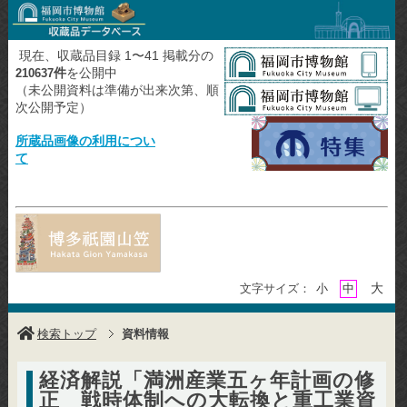
現在、収蔵品目録 1〜41 掲載分の
件
を公開中
210637
（未公開資料は準備が出来次第、順
次公開予定）
所蔵品画像の利用につい
て
大
文字サイズ：
小
中
検索トップ
資料情報
経済解説「満洲産業五ヶ年計画の修
正 戦時体制への大転換と重工業資