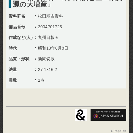
源の大増産」
資料群名
松田順吉資料
備品番号
2004P01725
作成など(人）
九州日報ヵ
時代
昭和13年6月8日
品質・形状
新聞切抜
法量
27.1×16.2
員数
1点
PageTop