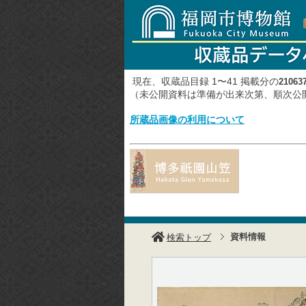
現在、収蔵品目録 1〜41 掲載分の
21063
（未公開資料は準備が出来次第、順次
所蔵品画像の利用について
資料情報
検索トップ