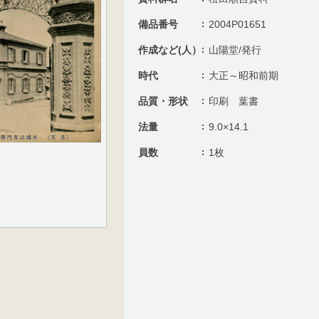
備品番号
2004P01651
作成など(人）
山陽堂/発行
時代
大正～昭和前期
品質・形状
印刷 葉書
法量
9.0×14.1
員数
1枚