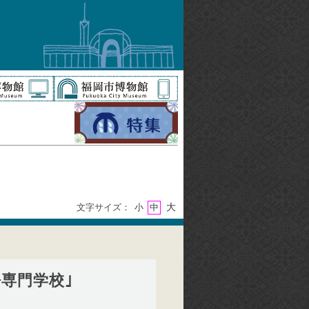
大
文字サイズ：
小
中
専門学校｣