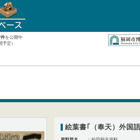
件
を公開中
7
公開予定）
絵葉書｢（奉天）外国語
資料群名
松田順吉資料