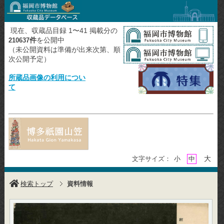
現在、収蔵品目録 1〜41 掲載分の
件
を公開中
210637
（未公開資料は準備が出来次第、順
次公開予定）
所蔵品画像の利用につい
て
大
文字サイズ：
小
中
検索トップ
資料情報