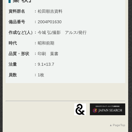
資料群名
松田順吉資料
備品番号
2004P01630
作成など(人）
今城 弘/撮影 アルス/発行
時代
昭和前期
品質・形状
印刷 葉書
法量
9.1×13.7
員数
1枚
PageTop