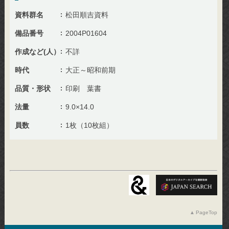
資料群名
松田順吉資料
備品番号
2004P01604
作成など(人）
不詳
時代
大正～昭和前期
品質・形状
印刷 葉書
法量
9.0×14.0
員数
1枚（10枚組）
PageTop