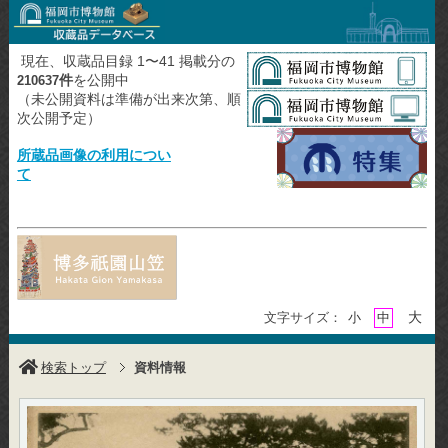
現在、収蔵品目録 1〜41 掲載分の
件
を公開中
210637
（未公開資料は準備が出来次第、順
次公開予定）
所蔵品画像の利用につい
て
大
文字サイズ：
小
中
検索トップ
資料情報