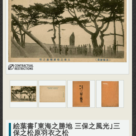
絵葉書｢東海之勝地 三保之風光｣三
保之松原羽衣之松