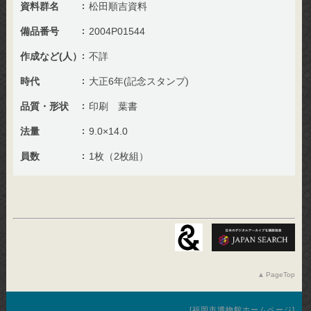
資料群名
松田順吉資料
備品番号
2004P01544
作成など(人）
不詳
時代
大正6年(記念スタンプ)
品質・形状
印刷 葉書
法量
9.0×14.0
員数
1枚（2枚組）
PageTop
福岡市博物館ホームページ