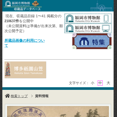
現在、収蔵品目録 1〜41 掲載分の
件
を公開中
210637
（未公開資料は準備が出来次第、順
次公開予定）
所蔵品画像の利用につい
て
大
文字サイズ：
小
中
検索トップ
資料情報