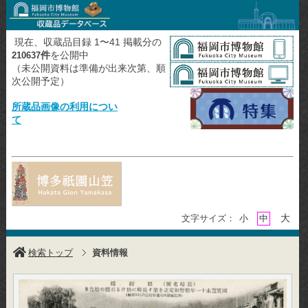
現在、収蔵品目録 1〜41 掲載分の
件
を公開中
210637
（未公開資料は準備が出来次第、順
次公開予定）
所蔵品画像の利用につい
て
大
文字サイズ：
小
中
検索トップ
資料情報