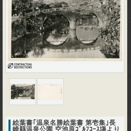
絵葉書｢温泉名勝絵葉書 第壱集｣長
崎縣温泉公園 空池原ｺﾞﾙﾌｺｰｽ塲より