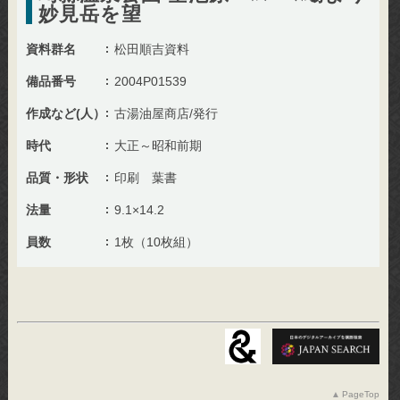
妙見岳を望
資料群名
松田順吉資料
備品番号
2004P01539
作成など(人）
古湯油屋商店/発行
時代
大正～昭和前期
品質・形状
印刷 葉書
法量
9.1×14.2
員数
1枚（10枚組）
PageTop