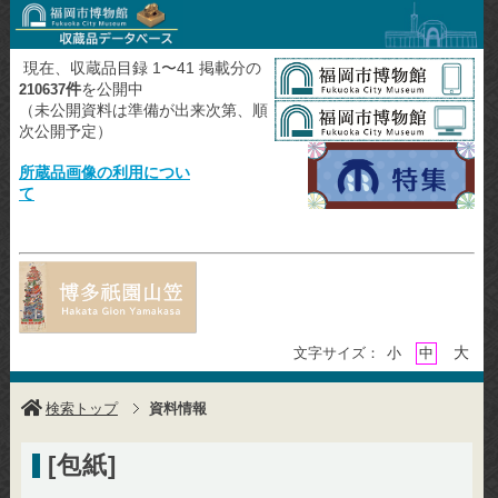
現在、収蔵品目録 1〜41 掲載分の
件
を公開中
210637
（未公開資料は準備が出来次第、順
次公開予定）
所蔵品画像の利用につい
て
大
文字サイズ：
小
中
検索トップ
資料情報
[包紙]