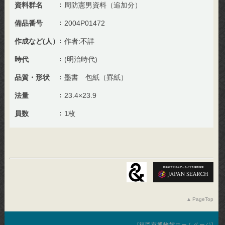
資料群名
周防憲男資料（追加分）
備品番号
2004P01472
作成など(人）
作者:不詳
時代
(明治時代)
品質・形状
墨書 包紙（罫紙）
法量
23.4×23.9
員数
1枚
PageTop
福岡市博物館ホームページ