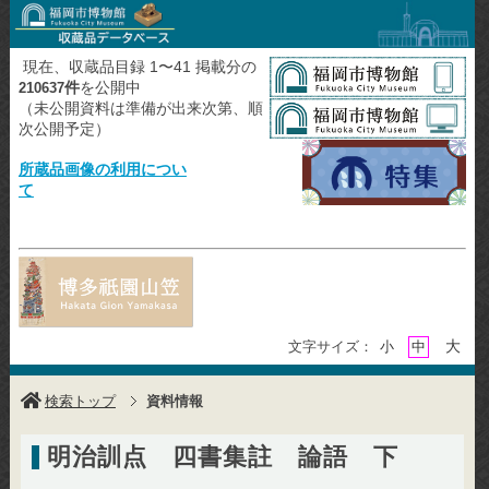
現在、収蔵品目録 1〜41 掲載分の
件
を公開中
210637
（未公開資料は準備が出来次第、順
次公開予定）
所蔵品画像の利用につい
て
大
文字サイズ：
小
中
検索トップ
資料情報
明治訓点 四書集註 論語 下