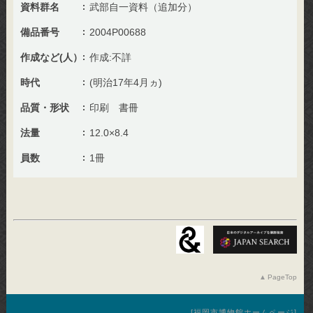
資料群名
武部自一資料（追加分）
備品番号
2004P00688
作成など(人）
作成:不詳
時代
(明治17年4月ヵ)
品質・形状
印刷 書冊
法量
12.0×8.4
員数
1冊
PageTop
福岡市博物館ホームページ