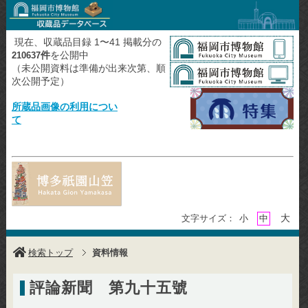
現在、収蔵品目録 1〜41 掲載分の
件
を公開中
210637
（未公開資料は準備が出来次第、順
次公開予定）
所蔵品画像の利用につい
て
大
文字サイズ：
小
中
検索トップ
資料情報
評論新聞 第九十五號