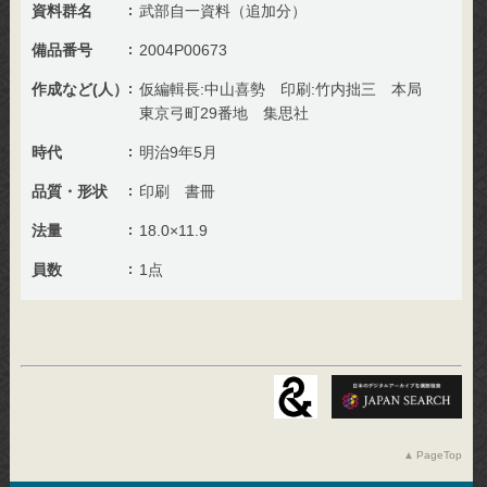
資料群名
武部自一資料（追加分）
備品番号
2004P00673
作成など(人）
仮編輯長:中山喜勢 印刷:竹内拙三 本局
東京弓町29番地 集思社
時代
明治9年5月
品質・形状
印刷 書冊
法量
18.0×11.9
員数
1点
PageTop