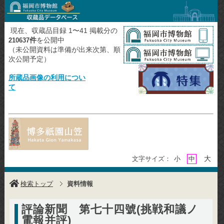
現在、収蔵品目録 1〜41 掲載分の
件
を公開中
210637
（未公開資料は準備が出来次第、順
次公開予定）
所蔵品画像の利用につい
て
大
文字サイズ：
小
中
検索トップ
資料情報
評論新聞 第七十四號(挑戦和議ノ
電報并評)