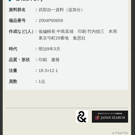
資料群名
武部自一資料（追加分）
備品番号
2004P00659
作成など(人）
仮編輯長:中島富雄 印刷:竹内拙三 本局
東京弓町29番地 集思社
時代
明治9年3月
品質・形状
印刷 書冊
法量
18.3×12.1
員数
1点
PageTop