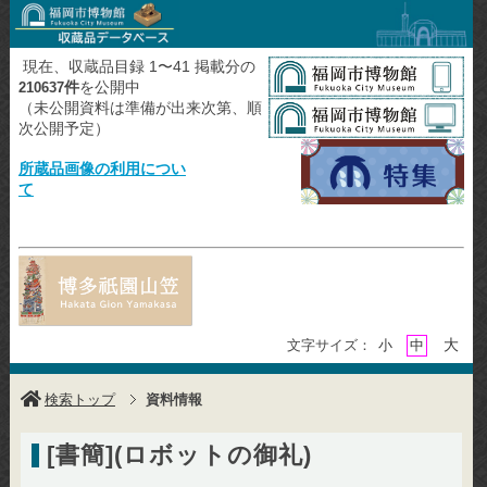
現在、収蔵品目録 1〜41 掲載分の
件
を公開中
210637
（未公開資料は準備が出来次第、順
次公開予定）
所蔵品画像の利用につい
て
大
文字サイズ：
小
中
検索トップ
資料情報
[書簡](ロボットの御礼)