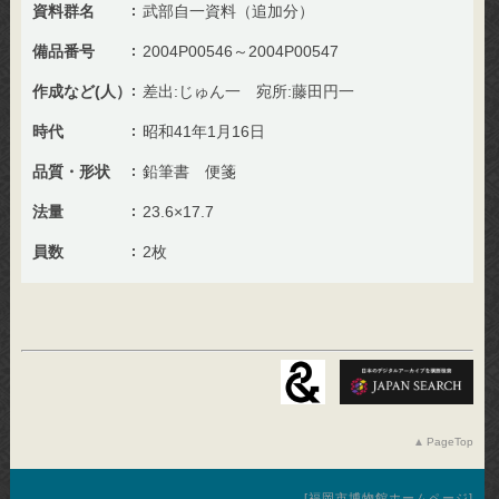
資料群名
武部自一資料（追加分）
備品番号
2004P00546～2004P00547
作成など(人）
差出:じゅん一 宛所:藤田円一
時代
昭和41年1月16日
品質・形状
鉛筆書 便箋
法量
23.6×17.7
員数
2枚
PageTop
福岡市博物館ホームページ