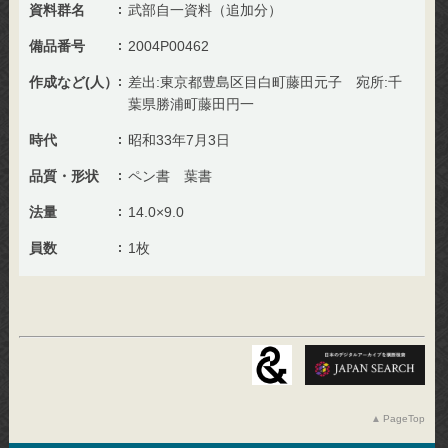
資料群名
武部自一資料（追加分）
備品番号
2004P00462
作成など(人）
差出:東京都豊島区目白町藤田元子 宛所:千
葉県勝浦町藤田円一
時代
昭和33年7月3日
品質・形状
ペン書 葉書
法量
14.0×9.0
員数
1枚
PageTop