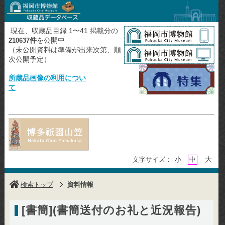
現在、収蔵品目録 1〜41 掲載分の
件
を公開中
210637
（未公開資料は準備が出来次第、順
次公開予定）
所蔵品画像の利用につい
て
大
文字サイズ：
小
中
検索トップ
資料情報
[書簡](書簡送付のお礼と近況報告)