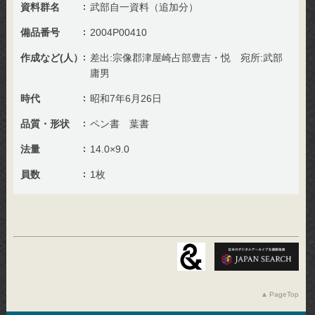
資料群名
武部自一資料（追加分）
備品番号
2004P00410
作成など(人）
差出:宗像郡津屋崎占部豊吉・悦 宛所:武部
庸男
時代
昭和7年6月26日
品質・形状
ペン書 葉書
法量
14.0×9.0
員数
1枚
PageTop