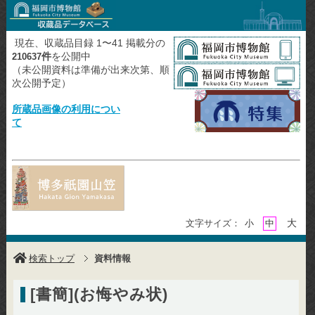
現在、収蔵品目録 1〜41 掲載分の
件
を公開中
210637
（未公開資料は準備が出来次第、順
次公開予定）
所蔵品画像の利用につい
て
大
文字サイズ：
小
中
検索トップ
資料情報
[書簡](お悔やみ状)