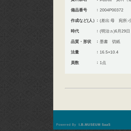
備品番号
2004P00372
作成など(人）
(差出:母 宛所:
時代
(明治ヵ)6月29日
品質・形状
墨書 切紙
法量
16.5×10.4
員数
1点
Powered By
I.B.MUSEUM SaaS