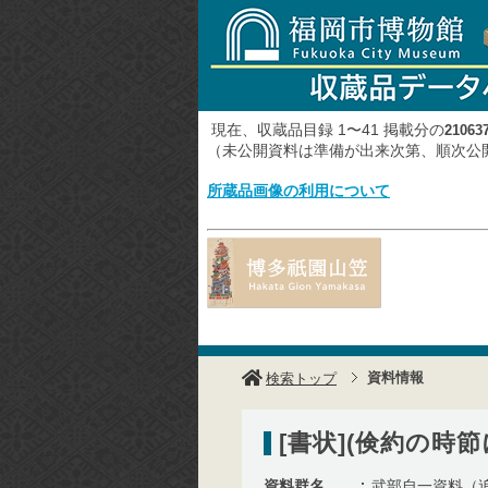
現在、収蔵品目録 1〜41 掲載分の
21063
（未公開資料は準備が出来次第、順次
所蔵品画像の利用について
資料情報
検索トップ
[書状](倹約の時
資料群名
武部自一資料（