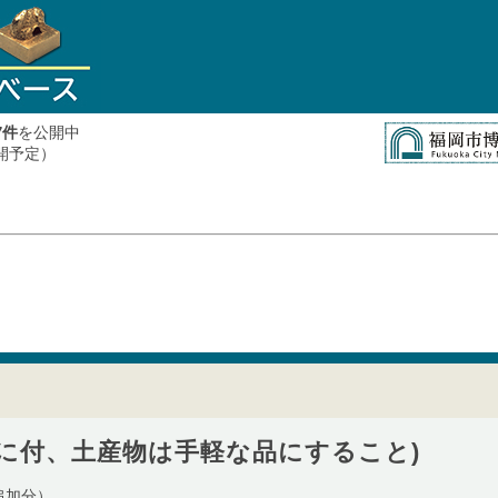
件
を公開中
7
公開予定）
節に付、土産物は手軽な品にすること)
追加分）