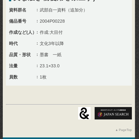
資料群名
武部自一資料（追加分）
備品番号
2004P00228
作成など(人）
作成:大目付
時代
文化3年以降
品質・形状
墨書 一紙
法量
23.1×33.0
員数
1枚
PageTop