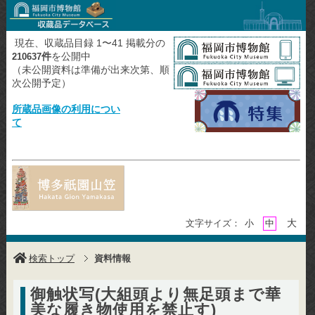
現在、収蔵品目録 1〜41 掲載分の
件
を公開中
210637
（未公開資料は準備が出来次第、順
次公開予定）
所蔵品画像の利用につい
て
大
文字サイズ：
小
中
検索トップ
資料情報
御触状写(大組頭より無足頭まで華
美な履き物使用を禁止す)