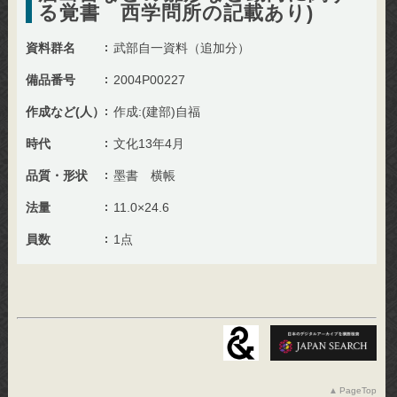
る覚書 西学問所の記載あり)
資料群名
武部自一資料（追加分）
備品番号
2004P00227
作成など(人）
作成:(建部)自福
時代
文化13年4月
品質・形状
墨書 横帳
法量
11.0×24.6
員数
1点
PageTop