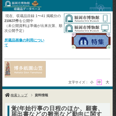
現在、収蔵品目録 1〜41 掲載分の
件
を公開中
210637
（未公開資料は準備が出来次第、順
次公開予定）
所蔵品画像の利用につい
て
大
文字サイズ：
小
中
検索トップ
資料情報
覚(年始行事の日程のほか、願書、
届出書などの雛形など勤向に関す