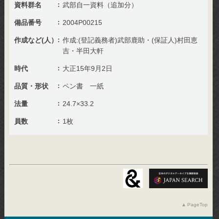
資料群名
武部自一資料（追加分）
備品番号
2004P00215
作成など(人）
作成:(登記義務者)武部鹿助・(保証人)村田恵
吉・半田大軒
時代
大正15年9月2日
品質・形状
ペン書 一紙
法量
24.7×33.2
員数
1枚
PageTop