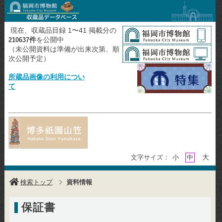
現在、収蔵品目録 1〜41 掲載分の
件
を公開中
210637
（未公開資料は準備が出来次第、順
次公開予定）
所蔵品画像の利用につい
て
大
文字サイズ：
小
中
検索トップ
資料情報
保証書