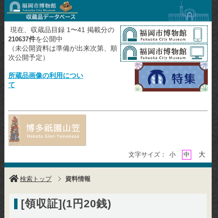
現在、収蔵品目録 1〜41 掲載分の
件
を公開中
210637
（未公開資料は準備が出来次第、順
次公開予定）
所蔵品画像の利用につい
て
大
文字サイズ：
小
中
検索トップ
資料情報
[領収証](1円20銭)