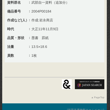
資料群名
武部自一資料（追加分）
備品番号
2004P00184
作成など(人）
作成:岩永商店
時代
大正11年11月9日
品質・形状
墨書 罫紙
法量
13.5×18.6
員数
1枚
PageTop
福岡市博物館ホームページ