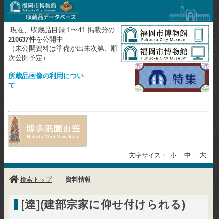
現在、収蔵品目録 1〜41 掲載分の
件
を公開中
210637
（未公開資料は準備が出来次第、順
次公開予定）
所蔵品画像の利用につい
て
大
文字サイズ：
小
中
検索トップ
資料情報
[達](建部宗家に仰せ付けられる)