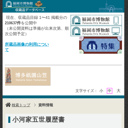
現在、収蔵品目録 1〜41 掲載分の
件
を公開中
210637
（未公開資料は準備が出来次第、順
次公開予定）
所蔵品画像の利用につい
て
大
文字サイズ：
小
中
検索トップ
資料情報
小河家五世履歴書