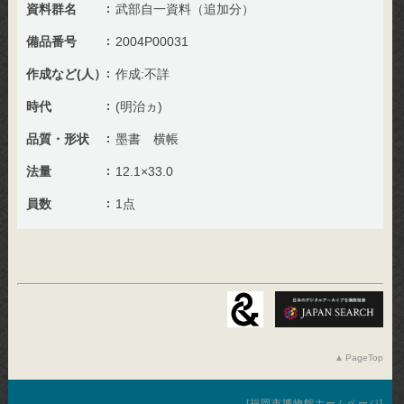
資料群名
武部自一資料（追加分）
備品番号
2004P00031
作成など(人）
作成:不詳
時代
(明治ヵ)
品質・形状
墨書 横帳
法量
12.1×33.0
員数
1点
PageTop
福岡市博物館ホームページ