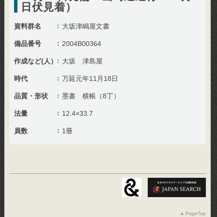
日伏見着）
資料群名
大坂津嶋屋文書
備品番号
2004B00364
作成など(人）
大坂 津島屋
時代
万延元年11月18日
品質・形状
墨書 横帳（8丁）
法量
12.4×33.7
員数
1冊
PageTop