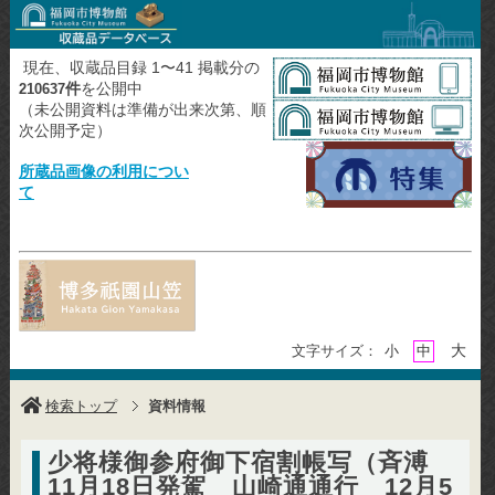
現在、収蔵品目録 1〜41 掲載分の
件
を公開中
210637
（未公開資料は準備が出来次第、順
次公開予定）
所蔵品画像の利用につい
て
大
文字サイズ：
小
中
検索トップ
資料情報
少将様御参府御下宿割帳写（斉溥
11月18日発駕 山崎通通行 12月5