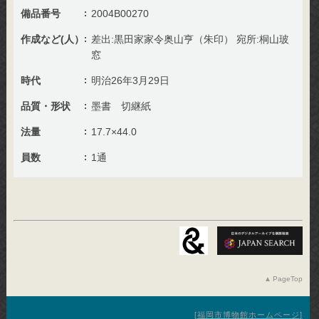
備品番号
2004B00270
作成など(人）
差出:黒田家家令奥山亨（朱印） 宛所:桐山玻
窓
時代
明治26年3月29日
品質・形状
墨書 切継紙
法量
17.7×44.0
員数
1通
PageTop
福岡市博物館ホームページ