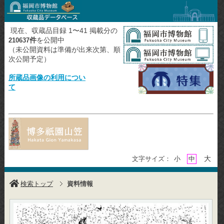
現在、収蔵品目録 1〜41 掲載分の
件
を公開中
210637
（未公開資料は準備が出来次第、順
次公開予定）
所蔵品画像の利用につい
て
大
文字サイズ：
小
中
検索トップ
資料情報