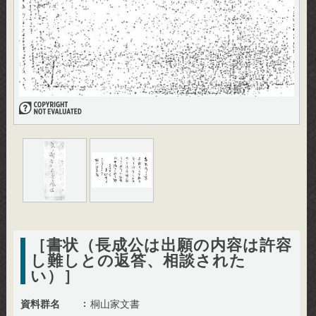
［書状（長成公は出願の内容は許容
し難しとの返答、相談された
い）］
資料群名
桐山家文書