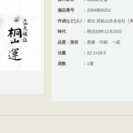
備品番号
2004B00251
作成など(人）
差出:井鉱山合名会社［朱
時代
明治33年12月25日
品質・形状
墨書・印刷 一紙
法量
22.1×28.6
員数
1通