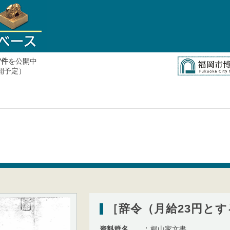
件
を公開中
7
公開予定）
［辞令（月給23円とす
資料群名
桐山家文書