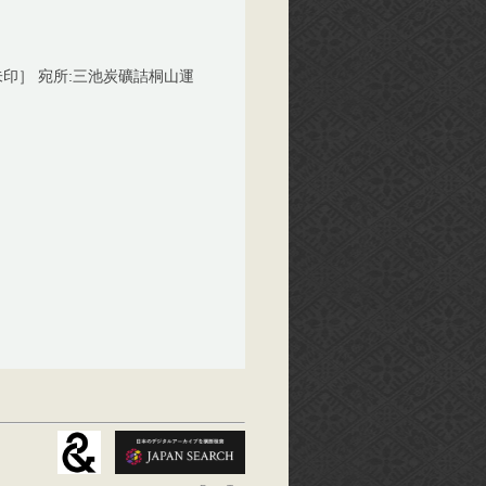
印］ 宛所:三池炭礦詰桐山運