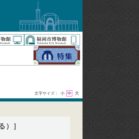
大
文字サイズ：
小
中
る）］