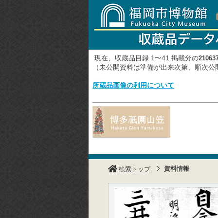
現在、収蔵品目録 1〜41 掲載分の
21063
（未公開資料は準備が出来次第、順次
所蔵品画像の利用について
資料情報
検索トップ