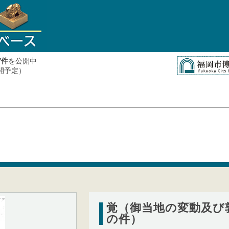
件
を公開中
7
公開予定）
覚（御当地の変動及び
の件）