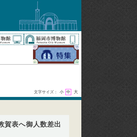
大
文字サイズ：
小
中
敦賀表へ御人数差出