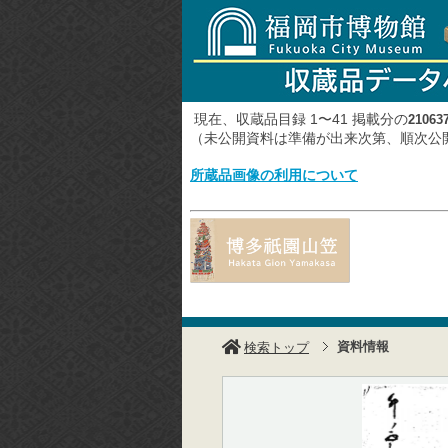
現在、収蔵品目録 1〜41 掲載分の
21063
（未公開資料は準備が出来次第、順次
所蔵品画像の利用について
資料情報
検索トップ