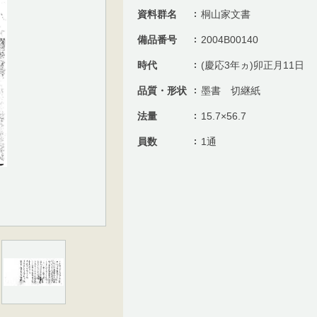
資料群名
桐山家文書
備品番号
2004B00140
時代
(慶応3年ヵ)卯正月11日
品質・形状
墨書 切継紙
法量
15.7×56.7
員数
1通