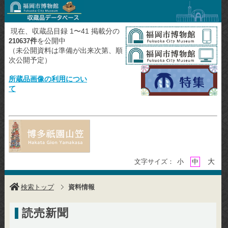
現在、収蔵品目録 1〜41 掲載分の
件
を公開中
210637
（未公開資料は準備が出来次第、順
次公開予定）
所蔵品画像の利用につい
て
大
文字サイズ：
小
中
検索トップ
資料情報
読売新聞