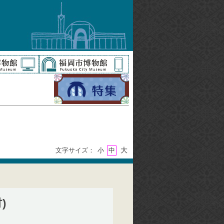
大
文字サイズ：
小
中
)