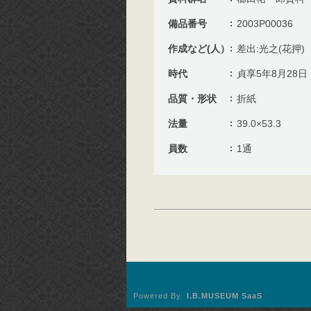
備品番号
2003P00036
作成など(人）
差出:光之(花押)
時代
貞享5年8月28日
品質・形状
折紙
法量
39.0×53.3
員数
1通
Powered By
I.B.MUSEUM SaaS