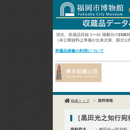
現在、収蔵品目録 1〜41 掲載分の
21063
（未公開資料は準備が出来次第、順次
所蔵品画像の利用について
資料情報
検索トップ
［黒田光之知行宛行
資料群名
櫛田祐一郎資料