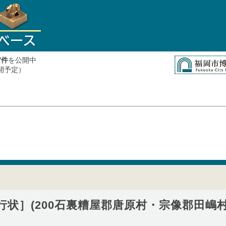
件
を公開中
7
公開予定）
状］(200石裏糟屋郡唐原村・宗像郡田嶋村