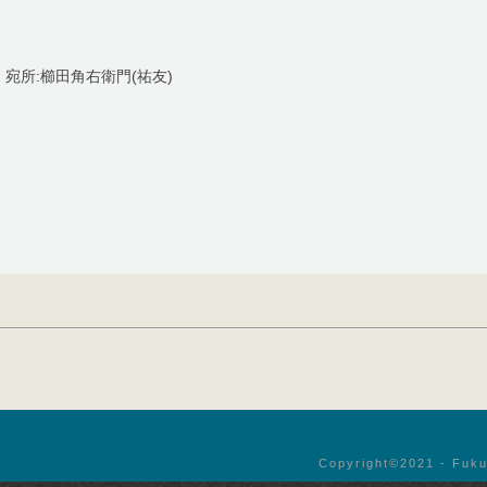
 宛所:櫛田角右衛門(祐友)
Copyright©︎2021 - Fuku