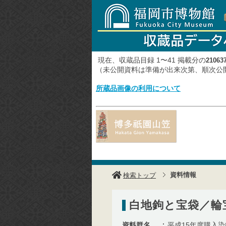
現在、収蔵品目録 1〜41 掲載分の
21063
（未公開資料は準備が出来次第、順次
所蔵品画像の利用について
資料情報
検索トップ
白地鉤と宝袋／輪
資料群名
平成15年度購入染