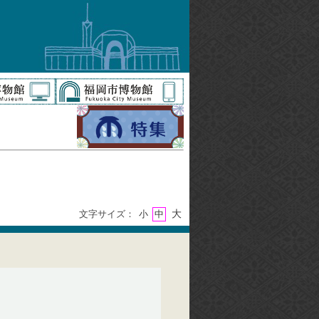
大
文字サイズ：
小
中