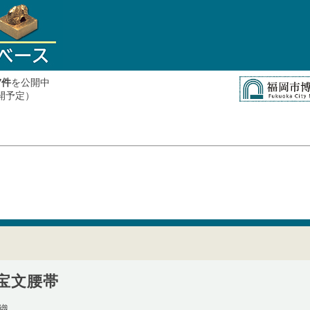
件
を公開中
7
公開予定）
宝文腰帯
織