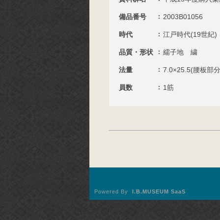
備品番号
2003B01056
時代
江戸時代(19世紀)
品質・形状
繻子地 繍
法量
7.0×25.5(腰板部分
員数
1筋
Powered By
I.B.MUSEUM SaaS