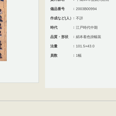
備品番号
2003B00994
作成など(人）
不詳
時代
江戸時代中期
品質・形状
絹本着色掛幅装
法量
101.5×43.0
員数
1幅