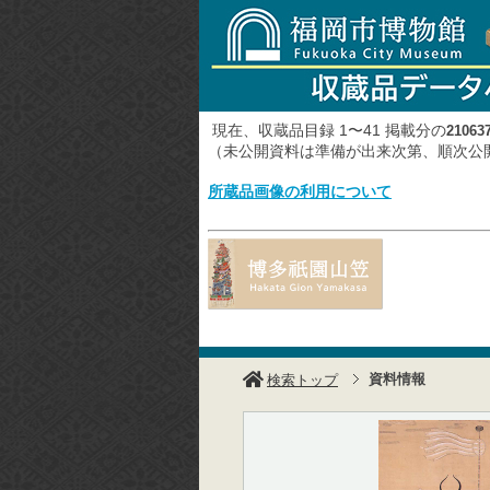
現在、収蔵品目録 1〜41 掲載分の
21063
（未公開資料は準備が出来次第、順次
所蔵品画像の利用について
資料情報
検索トップ