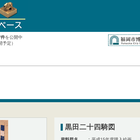
件
を公開中
7
公開予定）
黒田二十四騎図
資料群名
平成15年度購入絵画