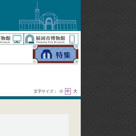
大
文字サイズ：
小
中