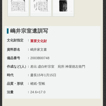
嶋井宗室遺訓写
文化財指定
重要文化財
資料群名
嶋井家文書
備品番号
2003B00748
作成など(人）
差出:虚白軒宗室 宛所:神屋徳左衛門
時代
慶長15年1月15日
品質・形状
楮紙･竪帳
法量
24.6×17.0