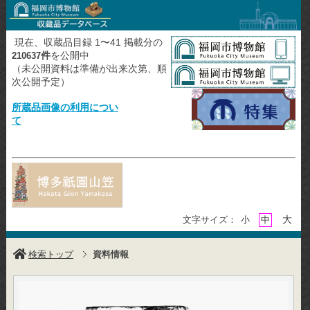
現在、収蔵品目録 1〜41 掲載分の
件
を公開中
210637
（未公開資料は準備が出来次第、順
次公開予定）
所蔵品画像の利用につい
て
大
文字サイズ：
小
中
検索トップ
資料情報