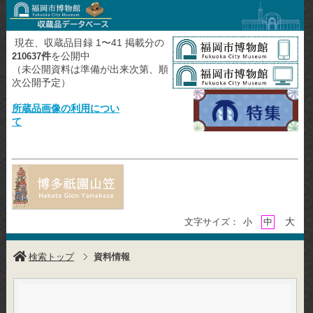
現在、収蔵品目録 1〜41 掲載分の
件
を公開中
210637
（未公開資料は準備が出来次第、順
次公開予定）
所蔵品画像の利用につい
て
大
文字サイズ：
小
中
検索トップ
資料情報