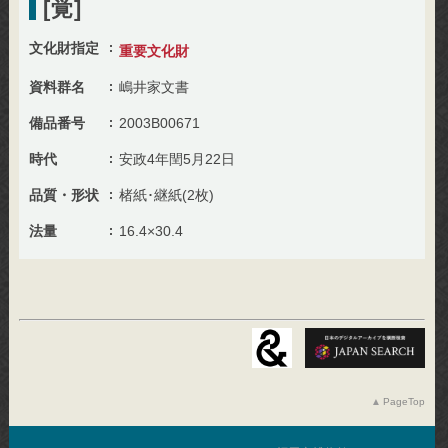
[覚]
文化財指定
重要文化財
資料群名
嶋井家文書
備品番号
2003B00671
時代
安政4年閏5月22日
品質・形状
楮紙･継紙(2枚)
法量
16.4×30.4
PageTop