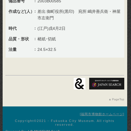
備品番号
2003B00585
作成など(人）
差出:御町役所(黒印) 宛所:嶋井善兵衛・神屋
市左衛門
時代
(江戸)戌4月2日
品質・形状
楮紙･切紙
法量
24.5×32.5
PageTop
福岡市博物館ホームページ
Copyright©︎2021 - Fukuoka City Museum. All rights
reserved.