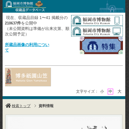
現在、収蔵品目録 1〜41 掲載分の
件
を公開中
210637
（未公開資料は準備が出来次第、順
次公開予定）
所蔵品画像の利用につい
て
大
文字サイズ：
小
中
検索トップ
資料情報