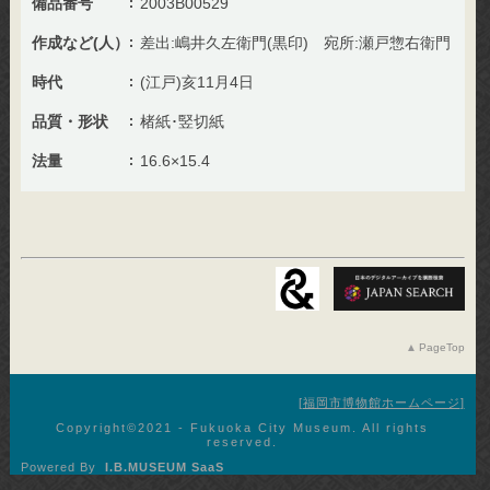
備品番号
2003B00529
作成など(人）
差出:嶋井久左衛門(黒印) 宛所:瀬戸惣右衛門
時代
(江戸)亥11月4日
品質・形状
楮紙･竪切紙
法量
16.6×15.4
PageTop
福岡市博物館ホームページ
Copyright©︎2021 - Fukuoka City Museum. All rights
reserved.
Powered By
I.B.MUSEUM SaaS