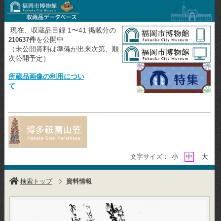
現在、収蔵品目録 1〜41 掲載分の
件
を公開中
210637
（未公開資料は準備が出来次第、順
次公開予定）
所蔵品画像の利用につい
て
大
文字サイズ：
小
中
検索トップ
資料情報