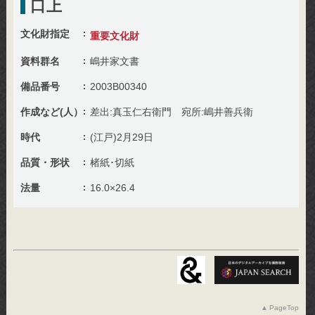
口上
文化財指定
重要文化財
資料群名
嶋井家文書
備品番号
2003B00340
作成など(人）
差出:真玉仁右衛門 宛所:嶋井善兵衛
時代
(江戸)2月29日
品質・形状
楮紙･切紙
法量
16.0×26.4
PageTop