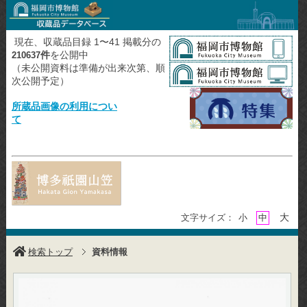
現在、収蔵品目録 1〜41 掲載分の
件
を公開中
210637
（未公開資料は準備が出来次第、順
次公開予定）
所蔵品画像の利用につい
て
大
文字サイズ：
小
中
検索トップ
資料情報