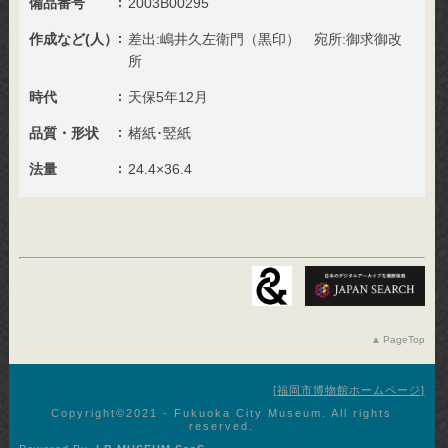
備品番号
2003B00295
作成など(人）
差出:嶋井久左衛門（黒印） 宛所:御求御改
所
時代
天保5年12月
品質・形状
楮紙･竪紙
法量
24.4×36.4
PageTop
福岡市博物館ホームページ
Copyright©︎2021 - Fukuoka City Museum. All rights
reserved.