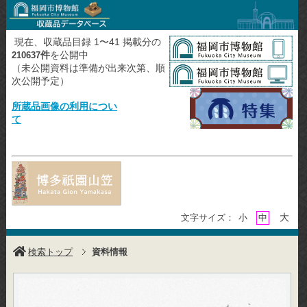
現在、収蔵品目録 1〜41 掲載分の
件
を公開中
210637
（未公開資料は準備が出来次第、順
次公開予定）
所蔵品画像の利用につい
て
大
文字サイズ：
小
中
検索トップ
資料情報