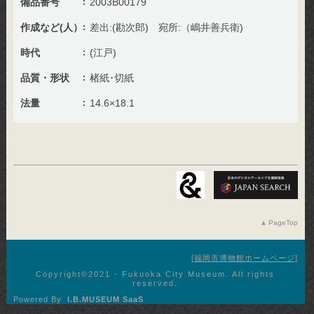
備品番号
2003B00179
作成など(人）
差出:(勘次郎) 宛所:（嶋井善兵衛)
時代
(江戸)
品質・形状
楮紙･切紙
法量
14.6×18.1
PageTop
福岡市博物館ホームページ
Copyright©︎2021 - Fukuoka City Museum. All rights
reserved.
Powered By
I.B.MUSEUM SaaS