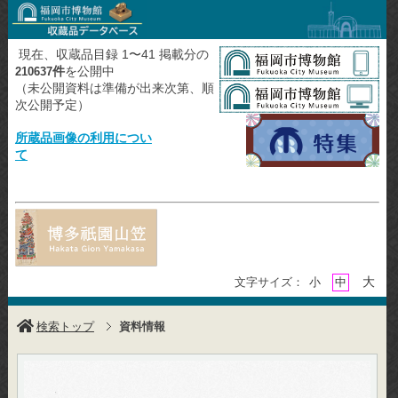
現在、収蔵品目録 1〜41 掲載分の
件
を公開中
210637
（未公開資料は準備が出来次第、順
次公開予定）
所蔵品画像の利用につい
て
大
文字サイズ：
小
中
検索トップ
資料情報