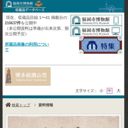
現在、収蔵品目録 1〜41 掲載分の
件
を公開中
210637
（未公開資料は準備が出来次第、順
次公開予定）
所蔵品画像の利用につい
て
大
文字サイズ：
小
中
検索トップ
資料情報