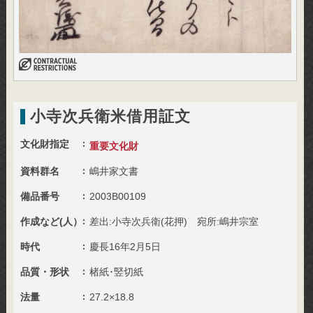
小寺次兵衛米借用証文
文化財指定
重要文化財
資料群名
嶋井家文書
備品番号
2003B00109
作成など(人）
差出:小寺次兵衛(花押) 宛所:嶋井宗室
時代
慶長16年2月5日
品質・形状
楮紙･竪切紙
法量
27.2×18.8