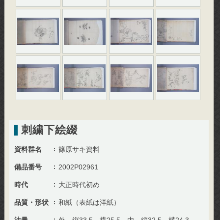
刺繍下絵綴
資料群名
篠原サキ資料
備品番号
2002P02961
時代
大正時代初め
品質・形状
和紙（表紙は洋紙）