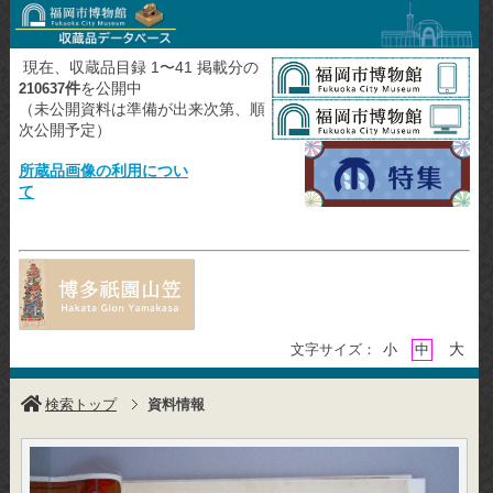
現在、収蔵品目録 1〜41 掲載分の
件
を公開中
210637
（未公開資料は準備が出来次第、順
次公開予定）
所蔵品画像の利用につい
て
大
文字サイズ：
小
中
検索トップ
資料情報