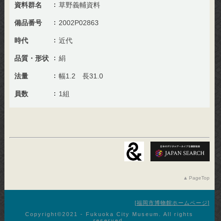
資料群名
草野義輔資料
備品番号
2002P02863
時代
近代
品質・形状
絹
法量
幅1.2 長31.0
員数
1組
PageTop
福岡市博物館ホームページ
Copyright©︎2021 - Fukuoka City Museum. All rights
reserved.