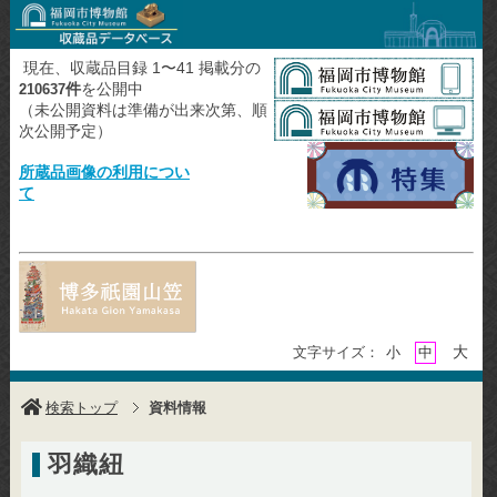
現在、収蔵品目録 1〜41 掲載分の
件
を公開中
210637
（未公開資料は準備が出来次第、順
次公開予定）
所蔵品画像の利用につい
て
大
文字サイズ：
小
中
検索トップ
資料情報
羽織紐