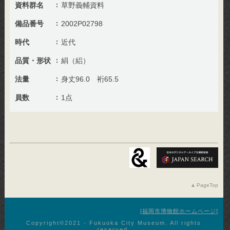
資料群名
草野義輔資料
備品番号
2002P02798
時代
近代
品質・形状
絹（絽）
法量
身丈96.0 裄65.5
員数
1点
PageTop
福岡市博物館ホームページ
Copyright©︎2021 - Fukuoka City Museum. All rights
reserved.