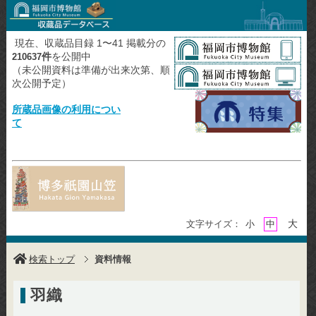
現在、収蔵品目録 1〜41 掲載分の
件
を公開中
210637
（未公開資料は準備が出来次第、順
次公開予定）
所蔵品画像の利用につい
て
大
文字サイズ：
小
中
検索トップ
資料情報
羽織