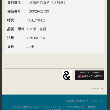
資料群名
周防憲男資料（追加分）
備品番号
2002P02729
時代
(江戸時代)
品質・形状
木版 書冊
法量
25.6×17.6
員数
1冊
PageTop
福岡市博物館ホームページ
Copyright©︎2021 - Fukuoka City Museum. All rights
reserved.