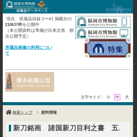
現在、収蔵品目録 1〜41 掲載分の
件
を公開中
210637
（未公開資料は準備が出来次第、順
次公開予定）
所蔵品画像の利用につい
て
大
文字サイズ：
小
中
検索トップ
資料情報
新刀銘画 諸国新刀目利之書 五.